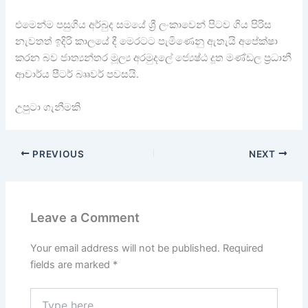
එමෙන්ම පසුගිය අර්බුද සමයේ ශ්‍රී ලංකාවෙන් පිටව ගිය පිරිස
නැවතත් ඉදිරි කාලයේ දී මෙරටට පැමිණෙනු ඇතැයි අපේක්ෂා
කරන බව ජාත්‍යන්තර මූල්‍ය අරමුදලේ ජ්‍යෙෂ්ඨ දූත මණ්ඩල ප්‍රධානී
ආචාර්ය පීටර් බෲවර් පවසයි.
උපුටා ගැනීමකි
PREVIOUS
NEXT
Leave a Comment
Your email address will not be published.
Required
fields are marked
*
Type
here..