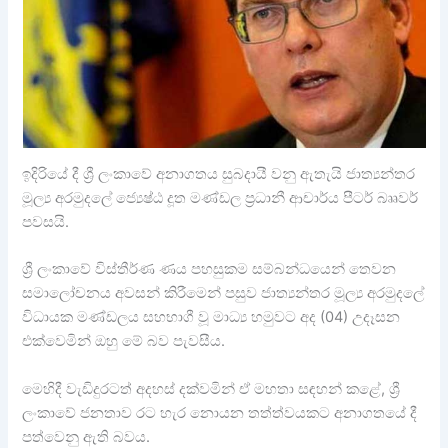
ඉදිරියේ දී ශ්‍රී ලංකාවේ අනාගතය සුබදායී වනු ඇතැයි ජාත්‍යන්තර
මූල්‍ය අරමුදලේ ජ්‍යෙෂ්ඨ දූත මණ්ඩල ප්‍රධානී ආචාර්ය පීටර් බෲවර්
පවසයි.
ශ්‍රී ලංකාවේ විස්තීර්ණ ණය පහසුකම සම්බන්ධයෙන් තෙවන
සමාලෝචනය අවසන් කිරීමෙන් පසුව ජාත්‍යන්තර මූල්‍ය අරමුදලේ
විධායක මණ්ඩලය සහභාගී වූ මාධ්‍ය හමුවට අද (04) උදෑසන
එක්වෙමින් ඔහු මේ බව පැවසීය.
මෙහිදී වැඩිදුරටත් අදහස් දක්වමින් ඒ මහතා සඳහන් කළේ, ශ්‍රී
ලංකාවේ ජනතාව රට හැර නොයන තත්ත්වයකට අනාගතයේ දී
පත්වෙනු ඇති බවය.