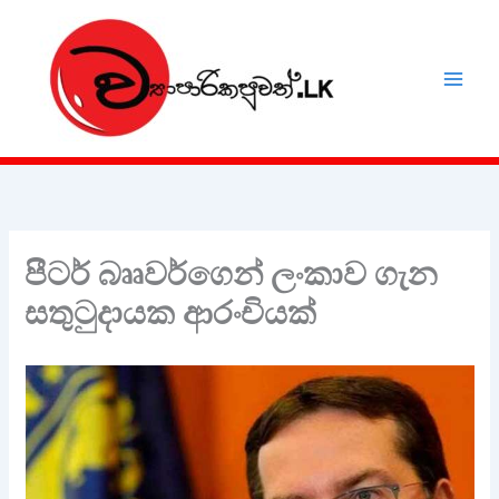
Skip
to
content
පීටර් බෘෘවර්ගෙන් ලංකාව ගැන
සතුටුදායක ආරංචියක්