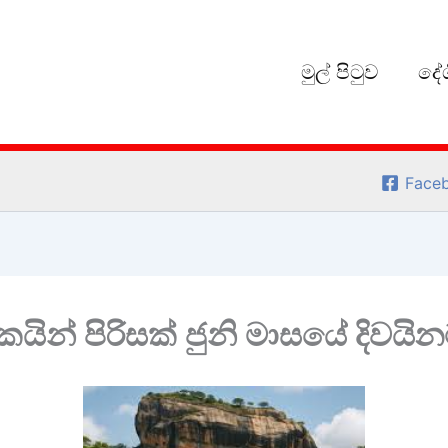
මුල් පිටුව
දේශ
Face
යින් පිරිසක් ජුනි මාසයේ දිවයි