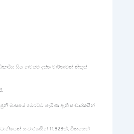
ිකාරිය සිය නවතම දත්ත වාර්තාවන් නිකුත්
ි.
5 ජුනි මාසයේ මෙරටට පැමිණ ඇති සංචාරකයින්
ධානියෙන් සංචාරකයින් 11,628ක්, චීනයෙන්