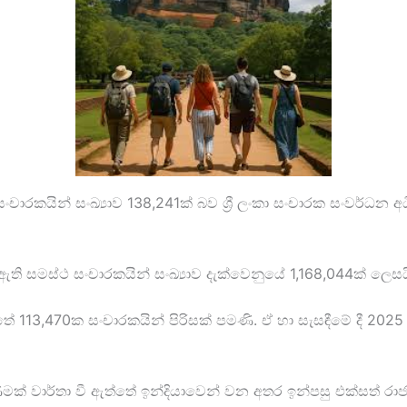
රකයින් සංඛ්‍යාව 138,241ක් බව ශ්‍රී ලංකා සංචාරක සංවර්ධන අධ
 සමස්ථ සංචාරකයින් සංඛ්‍යාව දැක්වෙනුයේ 1,168,044ක් ලෙසය
 113,470ක සංචාරකයින් පිරිසක් පමණි. ඒ හා සැසඳීමේ දී 202
් වාර්තා වී ඇත්තේ ඉන්දියාවෙන් වන අතර ඉන්පසු එක්සත් රාජ