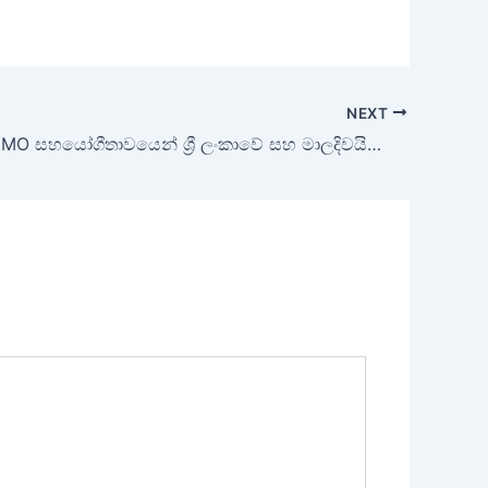
NEXT
MTU සහ DIMO සහයෝගීතාවයෙන් ශ්‍රී ලංකාවේ සහ මාලදිවයිනේ නාවික සහ ඉංජිනේරු අංශ සවිබල ගැන්වේ