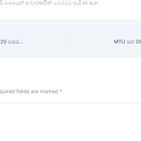
 වැඩි වශයෙන් සංචාරකයින් මෙරටට පැමිණ ඇත.
සමුධි ටේ්‍රඩිං සහ AMARON ශ්‍රී ලංකාව බලගැන්වීමේ 20 වසරක අභිමානය සනිටුහන් කරයි
quired fields are marked
*