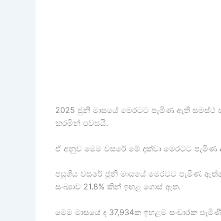
2025 ජුනි මාසයේ මෙරටට පැමිණ ඇති සමස්ථ සංචා
කරමින් පවසයි.
ඒ අනුව මෙම වසරේ මේ දක්වා මෙරටට පැමිණ ඇති
පසුගිය වසරේ ජුනි මාසයේ මෙරටට පැමිණ ඇත්තේ
සංඛ්‍යාව 21.8% කින් ඉහළ ගොස් ඇත.
මෙම මාසයේ ද 37,934ක ඉහළම සංචාරක පැමිණීමක