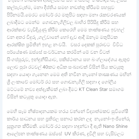
නැනෝ තාක්ෂණ ආලේපනය සහ නඩත්තු නිෂ්පාදනය, උසස්
කල්පැවැත්ම, මනා දීප්තිය සමඟ නඩත්තු කිරීමේ පහසුව
පිරිනමයි.මෙරට මෝටර් රථ මතුපිට සඳහා මනා රැකවරණයක්
ලබාදීමට මෙන්ම ගොඩනැගිලිවල බාහිර පිරිසිදු කිරීම් සහ
ආරක්ෂාව වැඩිදියුණු කිරීම කෙරෙහි මෙම තාක්ෂණය ඉවහල්
වන අතර වීදුරු ,ගල්,වානේ හෝ දැව ආදී ඕනෑම මතුපිටක
ආරක්ෂිත ප්‍රමිතීන් ඉහළ නංවයි. වසර දෙකක් පුරාවට විවිධ
පර්යේෂණ ඔස්සේ සංවර්ධනය කරමින් මේ වන විටත්
සිංගප්පූරුව, ඉන්දුනීසියාව, පකිස්ථානය සහ බංග්ලාදේශය ඇතුළු
ලොව පුරා රටවල් 40කට අධික සංඛ්‍යාවක් විසින් සිය කටයුතු
සඳහා යොදා ගැනෙන මෙම අති නවීන නැනෝ තාක්‍ෂණය මඟින්
ශ්‍රී ලංකාවේ මෝටර් රථ සහ ගොඩනැගිලි සඳහා ද ගෝලීය
මට්ටමේ නව්‍ය අත්දැකීමක් ලබා දීමට KT Clean Star සමාගම
විසින් කටයුතු යොදා ඇත.
මෙහි සෑම නිෂ්පාදනයකම හරය වන්නේ විද්‍යාත්මකව සුවිශේෂී
කාර්ය සාධනය සහ ප්‍රතිඵල සනාථ කරන ලද නැනෝ-ඉංජිනේරු
සූත්‍රගත කිරීමකි. මෝටර් රථ සඳහා හඳුන්වා දී ඇති Nano Shine
ආලේපන තාක්ෂණය ඔස්සේ UV කිරණ, දූවිලි සහ වැසිවලට