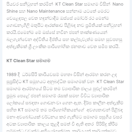
පියවර සනිටුහන් කරමින් KT Clean Star සමාගම විසින් Nano
Shine සහ Nano Maintenance සන්නාම යටතේ මෙරට
වෙළෙඳපල වෙත හඳුන්වාදීම ඔස්සේ මෝටර් රථ මෙන්ම
ගොඩනැගිලි මතුපිට ආරක්ෂාව පිළිබඳ නව ප්‍රමිතියක් සනිටුහන්
කරයි.එමෙන්ම මේ ඔස්සේ නවීන ජපන් තාක්ෂණයෙන්
බලගැන්වෙන අද්විතීය දීප්තිය සහ කල්පැවැත්ම සමඟ සුවපහසු
අත්දැකීමක් ශ්‍රී ලාංකික පාරිභෝගික ජනතාව වෙත සමීප කරයි.
KT Clean Star සමාගම
1989 දී ධර්මසිරි කාරියවසම් මහතා විසින් ආරම්භ කරන ලද
සුප්‍රසිද්ධ KT සමූහයට අනුබද්ධිත සමාගමක් වන KT Clean Star
සමාගම ආරම්භයේ සිටම තම ව්‍යාපාරික ජාලය පුළුල් කරමින්
ප්‍රමුඛ පෙළේ ජපන් සමාගම් රැසක් සමඟ විවිධ ව්‍යාපාරික
ලෝකයේ සබඳතා ගොඩනංවා ගෙන ඇත. දීර්ඝ කාලීන අත්දැකීම්
සහිත KT සමාගම් තම පාරිභෝගිකයන්ගේ අවශ්‍යතාවන් පිළිබඳ
මනා අවබෝධයක් වර්ධනය කර ගැනීමට සමාගම පසුගිය වසර
අටක ව්‍යාපාරික කාලය තුළදී සමත් වී ඇති අතර පිරිසිදු කිරීම
සම්බන්ධ වඩාත්ම අභියෝගාත්මක කාර්යයන් කාර්යක්ෂමව