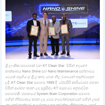
ශ්‍රී ලාංකික සමාගමක් වන KT Clean Star විසින් නැනෝ
තාක්ෂණය Nano Shine සහ Nano Maintenance සන්නාමය
යටතේ පසුගිය දා ශ්‍රී ලංකාව වෙත නිල වශයෙන් හඳුන්වාදෙන
ලදී. KT Clean Star සමාගම 1989 දී ධර්මසිරි කාරියවසම් මහතා
විසින් ආරම්භ කරන ලද සුප්‍රසිද්ධ KT සමූහයට අනුබද්ධිත
සමාගමකී. ජපානයේ System Brain Corporation සමාගම
මඟින් නිර්මාණය කරන ලද මෙම නවෝත්පාදනයන් මඟින් උසස්