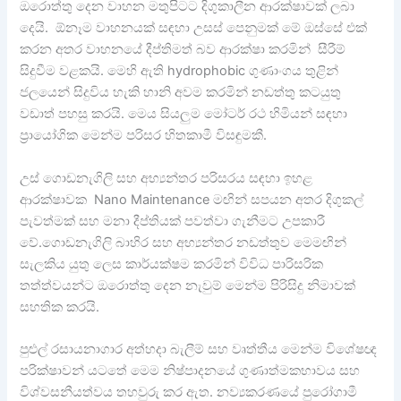
ඔරොත්තු දෙන වාහන මතුපිටට දිගුකාලීන ආරක්ෂාවක් ලබා
දෙයි. ඕනෑම වාහනයක් සඳහා උසස් පෙනුමක් මේ ඔස්සේ එක්
කරන අතර වාහනයේ දීප්තිමත් බව ආරක්ෂා කරමින් සීරීම්
සිදුවීම වළකයි. මෙහි ඇති hydrophobic ගුණාංගය තුළින්
ජලයෙන් සිදුවිය හැකි හානි අවම කරමින් නඩත්තු කටයුතු
වඩාත් පහසු කරයි. මෙය සියලුම මෝටර් රථ හිමියන් සඳහා
ප්‍රායෝගික මෙන්ම පරිසර හිතකාමී විසඳුමකී.
උස් ගොඩනැගිලි සහ අභ්‍යන්තර පරිසරය සඳහා ඉහළ
ආරක්ෂාවක Nano Maintenance මඟින් සපයන අතර දිගුකල්
පැවත්මක් සහ මනා දීප්තියක් පවත්වා ගැනීමට උපකාරී
වේ.ගොඩනැගිලි බාහිර සහ අභ්‍යන්තර නඩත්තුව මෙමඟින්
සැලකිය යුතු ලෙස කාර්යක්ෂම කරමින් විවිධ පාරිසරික
තත්ත්වයන්ට ඔරොත්තු දෙන නැවුම් මෙන්ම පිරිසිදු නිමාවක්
සහතික කරයි.
පුළුල් රසායනාගාර අත්හදා බැලීම් සහ වෘත්තීය මෙන්ම විශේෂඥ
පරික්ෂාවන් යටතේ මෙම නිෂ්පාදනයේ ගුණාත්මකභාවය සහ
විශ්වසනීයත්වය තහවුරු කර ඇත. නව්‍යකරණයේ පුරෝගාමී