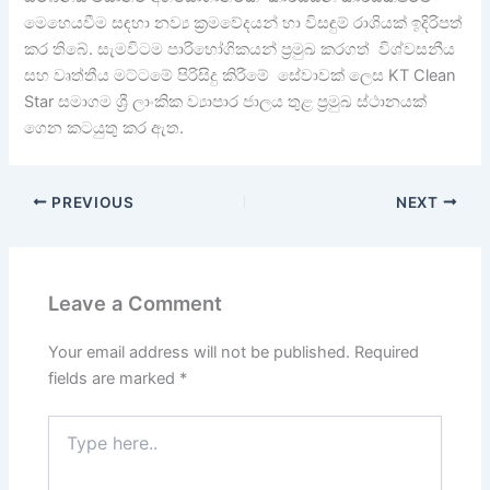
මෙහෙයවීම සඳහා නව්‍ය ක්‍රමවේදයන් හා විසඳුම් රාශියක් ඉදිරිපත්
කර තිබේ. සැමවිටම පාරිභෝගිකයන් ප්‍රමුඛ කරගත් විශ්වසනීය
සහ වෘත්තීය මට්ටමේ පිරිසිදු කිරීමේ සේවාවක් ලෙස KT Clean
Star සමාගම ශ්‍රී ලාංකික ව්‍යාපාර ජාලය තුළ ප්‍රමුඛ ස්ථානයක්
ගෙන කටයුතු කර ඇත.
PREVIOUS
NEXT
Leave a Comment
Your email address will not be published.
Required
fields are marked
*
Type
here..