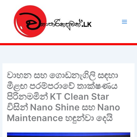
Skip
to
content
වාහන සහ ගොඩනැගිලි සඳහා
මීළඟ පරම්පරාවේ තාක්ෂණය
පිරිනමමින් KT Clean Star
විසින් Nano Shine සහ Nano
Maintenance හඳුන්වා දෙයි