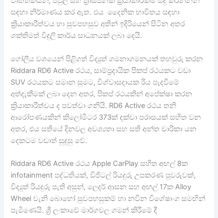
වෘත්තිකයන්, පවුල් සහ ත්‍රාසජනක ක්‍රියාකාරකම් සිදු කරන්නන්
සඳහා නිර්මාණය කර ඇත. එය දෛනික භාවිතය සඳහා
ක්‍රියාකාරීත්වය හා සුවපහසුව අතින් ඉදිරියෙන් සිටින අතර
ශක්තිමත් විදුලි කාර්ය සාධනයක් ලබා දෙයි.
ගෝලීය වශයෙන් පිළිගත් විද්‍යුත් ගමනාගමනයක් තහවුරු කරන
Riddara RD6 Active රථය, සාම්ප්‍රදායික පිකප් රථයකට වඩා
SUV රථයකට සමාන සුමට, විශ්වාසදායක රිය පැදවීමේ
අත්දැකීමක් ලබා දෙන අතර, පිකප් රථයකින් අපේක්ෂා කරන
ක්‍රියාකාරීත්වය ද පවත්වා ගනියි. RD6 Active රථය තනි
ආරෝපණයකින් කිලෝමීටර 373ක් දක්වා පරාසයක් සහිත වන
අතර, එය සතියේ දිනවල අවශ්‍යතා සහ සති අන්ත චාරිකා යන
දෙකටම වඩාත් සුදුසු වේ.
Riddara RD6 Active රථය Apple CarPlay සහිත අඟල් 8ක
infotainment පද්ධතියක්, ඩිජිටල් රියදුරු උපකරණ පුවරුවක්,
විද්‍යුත් රියදුරු පැති අසුන්, ලෙදර් ආසන සහ අඟල් 17ක Alloy
Wheel වැනි බොහෝ සුවපහසුකම් හා නවීන විශේෂාංග සමඟින්
පැමිණෙයි. ශ්‍රී ලංකාවේ මාර්ගවල ගමන් කිරීමේ දී