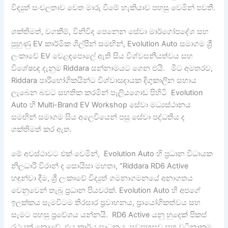
විද්‍යුත් සංචලතාව වෙත මාරු වීමේ හැකියාව පහසු වෙමින් පවතී.
ශක්තිමත්, වගකීම්, විනිවිද පෙනෙන සේවා මාර්ගෝපදේශ සහ
පුහුණු EV කාර්මික ශිල්පීන් සමඟින්, Evolution Auto සමාගම ශ්‍රී
ලංකාවේ EV වෙළඳපොලේ ඇති සිය විශ්වසනීයත්වය සහ
විශේෂඥ දැනුම Riddara සන්නාමයට ගෙන එයි. මීට අමතරව,
Riddara පාරිභෝගිකයින්ට විශ්වාසදායක දිගුකාලීන සහාය
ලැබෙන බවට සහතික කරමින් පෑලියගොඩ පිහිටි Evolution
Auto හි Multi-Brand EV Workshop සේවා මධ්‍යස්ථානය
සමඟින් සමාගම සිය අලෙවියෙන් පසු සේවා පද්ධතිය ද
ශක්තිමත් කර ඇත.
මේ අවස්ථාවට එක් වෙමින්, Evolution Auto හි ප්‍රධාන විධායක
නිලධාරී විරාන් ද සොයිසා මහතා, “Riddara RD6 Active
හඳුන්වා දීම, ශ්‍රී ලංකාවේ විද්‍යුත් ගමනාගමනයේ අනාගතය
වෙනුවෙන් තැබූ ප්‍රධාන පියවරක්. Evolution Auto හි අපගේ
ඉලක්කය සැමවිටම තිරසාර ප්‍රවාහනය, ප්‍රායෝගිකත්වය සහ
සැමට පහසු ප්‍රවේශය යන්නයි. RD6 Active යනු හුදෙක් පිකප්
රථයක් නොවේ. එය කාර්ය සාධනය, සුවපහසුව සහ වටිනාකම