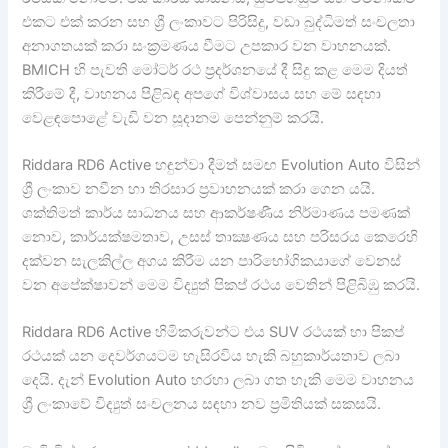
එකට එක් කරන සහ ශ්‍රී ලංකාවට පිරිසිදු, වඩා බුද්ධිමත් සංචලතා
අනාගතයක් කරා සංක්‍රමණය වීමට උපකාර වන වාහනයක්.
BMICH හි පැවති මෝටර් රථ ප්‍රදර්ශනයේ දී සිදු කළ මෙම දියත්
කිරීමේ දී, වාහනය පිළිබඳ අපගේ විශ්වාසය සහ මේ සඳහා
වෙළඳපොළේ වැඩි වන සූදානම පෙන්නුම් කරයි.
Riddara RD6 Active හඳුන්වා දීමත් සමඟ Evolution Auto විසින්
ශ්‍රී ලංකාව නවීන හා තිරසාර ප්‍රවාහනයක් කරා ගෙන යයි.
ශක්තිමත් කාර්ය සාධනය සහ ආකර්ෂණීය නිර්මාණය පමණක්
නොව, කාර්යක්ෂමතාව, උසස් තාක්‍ෂණය සහ පරිසරය කෙරෙහි
දක්වන සැලකිල්ල අගය කිරීම යන පාරිභෝගිකයාගේ වෙනස්
වන අපේක්ෂාවන් මෙම විද්‍යුත් පිකප් රථය වෙතින් පිළිබිඹු කරයි.
Riddara RD6 Active හිමිකරුවන්ට එය SUV රථයක් හා පිකප්
රථයක් යන දෙවර්ගයටම හැසිරවිය හැකි බහුකාර්යතාව ලබා
දෙයි. දැන් Evolution Auto හරහා ලබා ගත හැකි මෙම වාහනය
ශ්‍රී ලංකාවේ විද්‍යුත් සංචලනය සඳහා නව ප්‍රමිතියක් සකසයි.