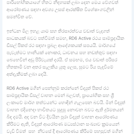
පාරිභෝගිකයාගේ හිතට නිදහසක් ලබා දෙන මෙය වේගවත්
ආරෝපණය සඳහා අවශ්‍ය උසස් ආරක්ෂිත විශේෂාංගවලින්
සමන්විත වේ.
ඉන්ධන මිල ඉහළ යාම සහ තිරසාරත්වය වඩාත් වැදගත්
සාධකයක් බවට පත්වීමත් සමඟ, RD6 Active රථය සාම්ප්‍රදායික
ඩීසල් පිකප් රථ සඳහා ප්‍රබල ආදේශකයක් සපයයි. මාර්ගයේ
පැවැත්මට හානියක් නොකර, ධාවනය සහ නඩත්තුව සඳහා
බෙහෙවින් අඩු පිරිවැයක් දරයි. ඒ සමඟම, එය වඩාත් පරිසර
හිතකාමී වන අතර සැලකිය යුතු ලෙස, සුමට රිය පැදවීමේ
අත්දැකීමක් ලබා දෙයි.
RD6 Active මගින් පෙන්නුම් කරන්නේ විද්‍යුත් පිකප් රථ
සාම්ප්‍රදායික ඩීසල් වාහන මෙන් බලවත්, ප්‍රායෝගික සහ ශ්‍රී
ලංකාවේ මාර්ග තත්වයන්ට හොඳින් ගැලපෙන බවයි. මින් විද්‍යුත්
වාහන එදිනෙදා භාවිතයට සුදුසු නොවන බවට ඇති දුර්මතයන්
බිඳ දමයි. අද වන විට දිවයින පුරා විද්‍යුත් වාහන ආරෝපණය
කිරීමට ඇති, විද්‍යුත් ආරෝපණ මධ්‍යස්ථාන සංඛ්‍යාව ක්‍රමයෙන්
වැඩි වීමත් සහ නිවසේ දී ආරෝපණය කිරීමේ පහසුවත් මගින්