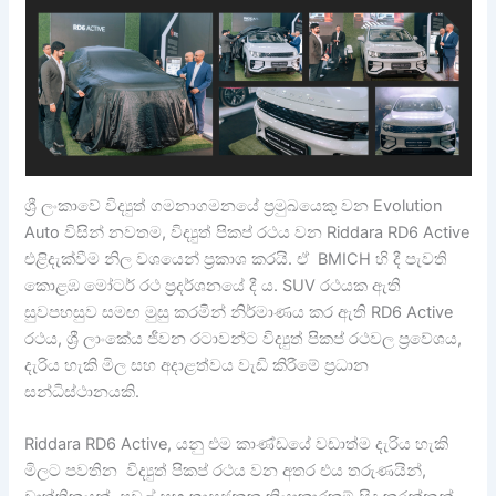
ශ්‍රී ලංකාවේ විද්‍යුත් ගමනාගමනයේ ප්‍රමුඛයෙකු වන Evolution
Auto විසින් නවතම, විද්‍යුත් පිකප් රථය වන Riddara RD6 Active
එළිදැක්වීම නිල වශයෙන් ප්‍රකාශ කරයි. ඒ BMICH හි දී පැවති
කොළඹ මෝටර් රථ ප්‍රදර්ශනයේ දී ය. SUV රථයක ඇති
සුවපහසුව සමඟ මුසු කරමින් නිර්මාණය කර ඇති RD6 Active
රථය, ශ්‍රී ලාංකේය ජීවන රටාවන්ට විද්‍යුත් පිකප් රථවල ප්‍රවේශය,
දැරිය හැකි මිල සහ අදාළත්වය වැඩි කිරීමේ ප්‍රධාන
සන්ධිස්ථානයකි.
Riddara RD6 Active, යනු එම කාණ්ඩයේ වඩාත්ම දැරිය හැකි
මිලට පවතින විද්‍යුත් පිකප් රථය වන අතර එය තරුණයින්,