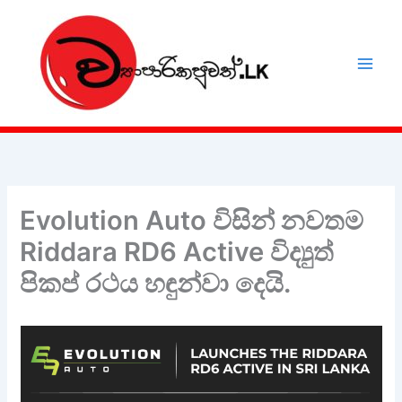
Skip
to
content
Evolution Auto විසින් නවතම
Riddara RD6 Active විද්‍යුත්
පිකප් රථය හඳුන්වා දෙයි.