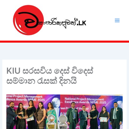
Skip
to
content
KIU සරසවිය දෙස් විදෙස්
සම්මාන රැසක් දිනයි