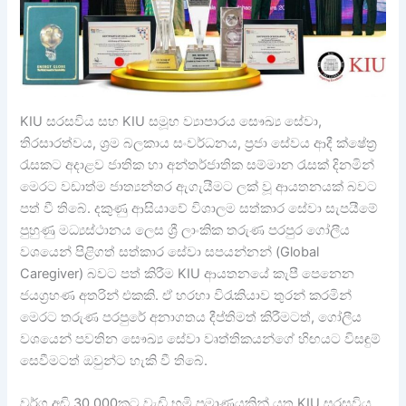
KIU සරසවිය සහ KIU සමූහ ව්‍යාපාරය සෞඛ්‍ය සේවා,
තිරසාරත්වය, ශ්‍රම බලකාය සංවර්ධනය, ප්‍රජා සේවය ආදී ක්ෂේත්‍ර
රැසකට අදාළව ජාතික හා අන්තර්ජාතික සම්මාන රැසක් දිනමින්
මෙරට වඩාත්ම ජාත්‍යන්තර ඇගැයීමට ලක් වූ ආයතනයක් බවට
පත් වී තිබේ. දකුණු ආසියාවේ විශාලම සත්කාර සේවා සැපයීමේ
පුහුණු මධ්‍යස්ථානය ලෙස ශ්‍රී ලාංකික තරුණ පරපුර ගෝලීය
වශයෙන් පිළිගත් සත්කාර සේවා සපයන්නන් (Global
Caregiver) බවට පත් කිරීම KIU ආයතනයේ කැපී පෙනෙන
ජයග්‍රහණ අතරින් එකකි. ඒ හරහා විරැකියාව තුරන් කරමින්
මෙරට තරුණ පරපුරේ අනාගතය දීප්තිමත් කිරීමටත්, ගෝලීය
වශයෙන් පවතින සෞඛ්‍ය සේවා වෘත්තිකයන්ගේ හිඟයට විසඳුම්
සෙවීමටත් ඔවුන්ට හැකි වී තිබේ.
වර්ග අඩි 30,000කට වැඩි භූමි ප්‍රමාණයකින් යුතු KIU සරසවිය