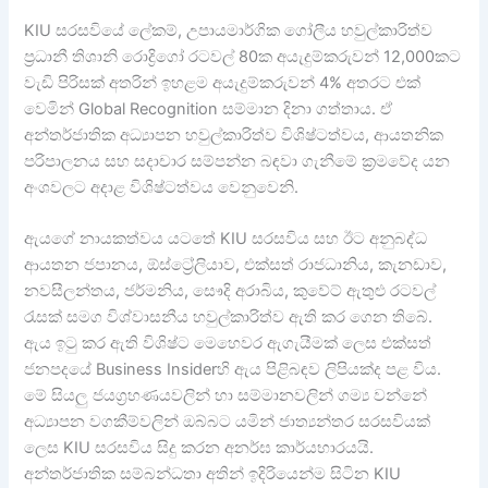
KIU සරසවියේ ලේකම්, උපායමාර්ගික ගෝලීය හවුල්කාරිත්ව
ප්‍රධානී තිශානි රොද්‍රිගෝ රටවල් 80ක අයැදුම්කරුවන් 12,000කට
වැඩි පිරිසක් අතරින් ඉහළම අයැදුම්කරුවන් 4% අතරට එක්
වෙමින් Global Recognition සම්මාන දිනා ගත්තාය. ඒ
අන්තර්ජාතික අධ්‍යාපන හවුල්කාරිත්ව විශිෂ්ටත්වය, ආයතනික
පරිපාලනය සහ සදාචාර සම්පන්න බඳවා ගැනීමේ ක්‍රමවේද යන
අංශවලට අදාළ විශිෂ්ටත්වය වෙනුවෙනි.
ඇයගේ නායකත්වය යටතේ KIU සරසවිය සහ ඊට අනුබද්ධ
ආයතන ජපානය, ඕස්ට්‍රේලියාව, එක්සත් රාජධානිය, කැනඩාව,
නවසීලන්තය, ජර්මනිය, සෞදි අරාබිය, කුවේට් ඇතුළු රටවල්
රැසක් සමග විශ්වාසනීය හවුල්කාරිත්ව ඇති කර ගෙන තිබේ.
ඇය ඉටු කර ඇති විශිෂ්ට මෙහෙවර ඇගැයීමක් ලෙස එක්සත්
ජනපදයේ Business Insiderහි ඇය පිළිබඳව ලිපියක්ද පළ විය.
මේ සියලු ජයග්‍රහණයවලින් හා සම්මානවලින් ගම්‍ය වන්නේ
අධ්‍යාපන වගකීම්වලින් ඔබ්බට යමින් ජාත්‍යන්තර සරසවියක්
ලෙස KIU සරසවිය සිදු කරන අනර්ඝ කාර්යභාරයයි.
අන්තර්ජාතික සම්බන්ධතා අතින් ඉදිරියෙන්ම සිටින KIU