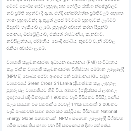
මෙරට සෞඛ්‍ය සේවා පුහුණු සහ ගෝලීය රැකියා ක්ෂේත්‍රවලට
නව ප්‍රමිති හඳුන්වා දී ඇත. එහිදී අන්තර්ජාතික ප්‍රමිතිවලට අනුගත
භාෂා පුහුණුවක්ද ඇතුළත් උසස් මට්ටමේ පුහුණුවක් ලැබීමට
සිසුන්ට හැකියාව ලැබේ. පුහුණුව අවසන් කරන සිසුන්ට
ජපානය, ඕස්ට්‍රේලියාව, එක්සත් රාජධානිය, කැනඩාව,
නවසීලන්තය, ජර්මනිය, සෞදි අරාබිය, කුවේට් වැනි රටවල
රැකියා අවස්ථා ලැබේ.
ව්‍යාපෘති කළමනාකරණ අධ්‍යයන ආයතනය (PMI) සංවිධානය
කළ ජාතික ව්‍යාපෘති කළමනාකරණ විශිෂ්ටතා සම්මාන උළෙලේදී
(NPME) සෞඛ්‍ය සේවා අංශයේ රන් සම්මානය KIU සමූහ
ව්‍යාපාරයේ Green Cross Sri Lanka ක්‍රියාත්මක කළ ලාහුගල
සුහුරු ජල ව්‍යාපෘතියට හිමි විය. අම්පාර දිස්ත්‍රික්කයේ ලාහුගල
ප්‍රදේශයේ පදිංචිකරුවන් 1,900කට වැඩි පිරිසකට පිරිසිදු පානීය
ජලය සපයන එම ව්‍යාපෘතිය රටවල් 141ක ව්‍යාපෘති 2,000කට
වැඩි සංඛ්‍යාවක් සමග තරග කර ඔස්ට්‍රියාව පිරිනමන National
Energy Globe සම්මානයත්, NPME සම්මාන උළෙලේදී විශිෂ්ටම
හරිත ව්‍යාපෘතිය සඳහා වන රිදී සම්මානයත් දිනා ගත්තේය.