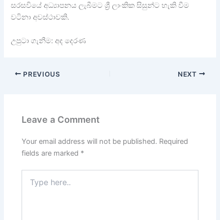
සරසවියේ අධ්‍යාපනය ලැබීමට ශ්‍රී ලාංකික සිසුන්ට හැකි වීම
වටිනා අවස්ථාවකි.
උපුටා ගැනීම: අද දෙරණ
PREVIOUS
NEXT
Leave a Comment
Your email address will not be published.
Required
fields are marked
*
Type
here..