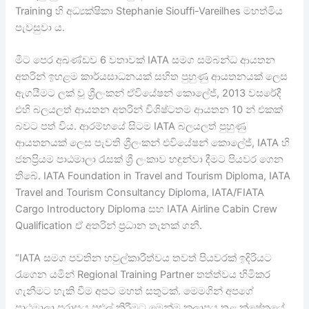
Training හි අධ්‍යක්ෂිකා Stephanie Siouffi-Vareilhes මහත්මිය
පැවසුවා ය.
මීට පෙර අඛණ්ඩව 6 වතාවක් IATA සමග සම්බන්ධ ආයතන
අතරින් ඉහළම කාර්යසාධනයක් සහිත පුහුණු ආයතනයක් ලෙස
ඇගයීමට ලක් වූ ශ්‍රීලංකන් ඒවියේෂන් කොලේජ්, 2013 වසරේදී
එහි බලයලත් ආයතන අතරින් විශිෂ්ටතම ආයතන 10 න් එකක්
බවට පත් විය. ආරම්භයේ සිටම IATA බලයලත් පුහුණු
ආයතනයක් ලෙස පැවති ශ්‍රීලංකන් එවියේෂන් කොලේජ්, IATA හි
ජනප්‍රියම පාඨමාලා රැසක් ශ්‍රී ලංකාව හඳුන්වා දීමට පියවර ගෙන
තිබේ. IATA Foundation in Travel and Tourism Diploma, IATA
Travel and Tourism Consultancy Diploma, IATA/FIATA
Cargo Introductory Diploma සහ IATA Airline Cabin Crew
Qualification ඒ අතරින් ප්‍රධාන තැනක් ගනී.
“IATA සමග පවතින හවුල්කාරීත්වය තවත් පියවරක් ඉදිරියට
රැගෙන යමින් Regional Training Partner තත්ත්වය හිමිකර
ගැනීමට හැකි වීම අපට මහත් සතුටක්. මෙමගින් අපගේ
පාඨමාලා පරාසය පුළුල් කිරීමට මෙන්ම කලාපය තුළ ක්ෂේත්‍රයේ