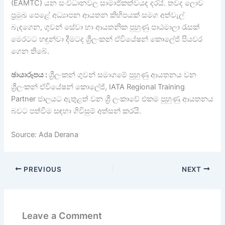
(EAMTC) යන සංවිධානවල සාමාජිකත්වයද දරයි. තවද ලොව
ප්‍රමුඛ පෙළේ අධ්‍යාපන ආයතන කිහිපයක් සමග අත්වැල්
බැඳගෙන, ගුවන් සේවා හා ආයතනික පුහුණු පාඨමාලා රැසක්
මෙරටට හඳුන්වා දීමටද ශ්‍රීලංකන් ඒවියේෂන් කොලේජ් පියවර
ගෙන තිබේ.
ඡායාරූපය :
ශ්‍රීලංකන් ගුවන් සමාගමේ පුහුණු ආයතනය වන
ශ්‍රීලංකන් ඒවියේෂන් කොලේජ්, IATA Regional Training
Partner ජාලයට ඇතුළත් වන ශ්‍රී ලංකාවේ එකම පුහුණු ආයතනය
බවට පත්වීම සඳහා ගිවිසුම් අත්සන් කරයි.
Source: Ada Derana
PREVIOUS
NEXT
Leave a Comment