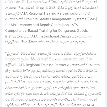
මෙම ගෞරවණීය තත්ත්වය හිමිකර ගැනීමට සමත් වී ඇත්තේ
ආයතන 7 ක් පමණි. ඒ අනුව මින් ඉදිරියට ශ්‍රීලංකන් ඒවියේෂන්
කොලේජ් IATA Regional Training Partner තත්ත්වය හිමි
ආයතනයක් වශයෙන් Safety Management Systems (SMS)
for Maintenance and Repair Operations, IATA
Competency-Based Training for Dangerous Goods
Instructors සහ IATA Instructional Design යන පාඨමාලා
හැදෑරීමට ශිෂ්‍ය ශිෂ්‍යාවන්ට අවස්ථාව සලසා දෙනු ඇත.
“ශ්‍රීලංකන් ඒවියේෂන් කොලේජ් සමග පවතින හවුල්කාරීත්වය
තවදුරටත් පුළුල් කිරීමට හැකි වීම අපට මහත් සතුටක්. මින්
ඉදිරියට IATA Regional Training Partner ආයතනයක් වශයෙන්
ශ්‍රී ලංකාවට IATA පුහුණු පාඨමාලා රැසක් හඳුන්වා දීමට ඔවුන්ට
හැකියාව ලැබේවි. ගුවන් සේවා කර්මාන්තය පුනර්ජීවනයක්
ලබමින් සිටින මේ මොහොතේ, එම කර්මාන්තයේ වෙනස් වන
අවශ්‍යතාවන්ට ගැළපෙන දැනුම හා අත්දැකීම් අනාගත පරපුර
වෙත ලබාදීම අත්‍යවශ්‍යයි. මේ හවුල්කාරීත්වය ඔස්සේ ශ්‍රී ලංකාවේ
පමණක් නොව කලාපයේම තරුණ තරුණියන්ගේ හැකියාවන්
වැඩිදියුණු කිරීමට හැකි වනු ඇතැයි කියා මා සිතනවා.” IATA