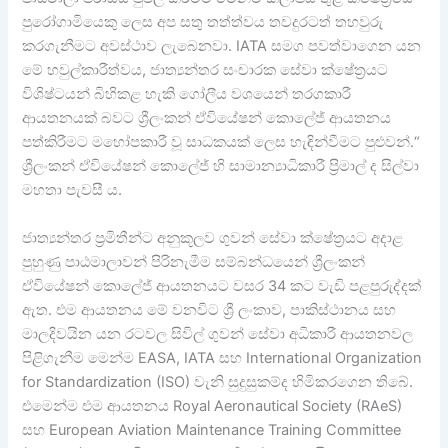
පුරෝගාමියෙකු ලෙස අප සතු තත්ත්වය තවදුරටත් තහවුරු
කරගැනීමට අවස්ථාව ලැබෙනවා. IATA සමග පවත්වාගෙන යන
මේ හවුල්කාරීත්වය, ජාත්‍යන්තර සංචාරක සේවා ක්ෂේත්‍රයට
විශිෂ්ටයන් බිහිකළ හැකි ගෝලීය වශයෙන් තරගකාරී
ආයතනයක් බවට ශ්‍රීලංකන් ඒවියේෂන් කොලේජ් ආයතනය
පත්කිරීමට මහෝපකාරී වූ සාධකයක් ලෙස හැඳින්වීමට පුළුවන්.“
ශ්‍රීලංකන් ඒවියේෂන් කොලේජ් හි සාමාන්‍යාධිකාරී ප්‍රිමාල් ද සිල්වා
මහතා පැවසී ය.
ජාත්‍යන්තර ප්‍රමිතීන්ට අනුකූලව ගුවන් සේවා ක්ෂේත්‍රයට අදාළ
පුහුණු පාඨමාලාවන් පිරිනැමීම සම්බන්ධයෙන් ශ්‍රීලංකන්
ඒවියේෂන් කොලේජ් ආයතනයට වසර 34 කට වැඩි පළපුරුද්දක්
ඇත. එම ආයතනය මේ වනවිට ශ්‍රී ලංකාව, පාකිස්ථානය සහ
මාලදිවයින යන රටවල සිවිල් ගුවන් සේවා අධිකාරී ආයතනවල
පිළිගැනීම මෙන්ම EASA, IATA සහ International Organization
for Standardization (ISO) වැනි සුදුසුකම්ද හිමිකරගෙන තිබේ.
එමෙන්ම එම ආයතනය Royal Aeronautical Society (RAeS)
සහ European Aviation Maintenance Training Committee