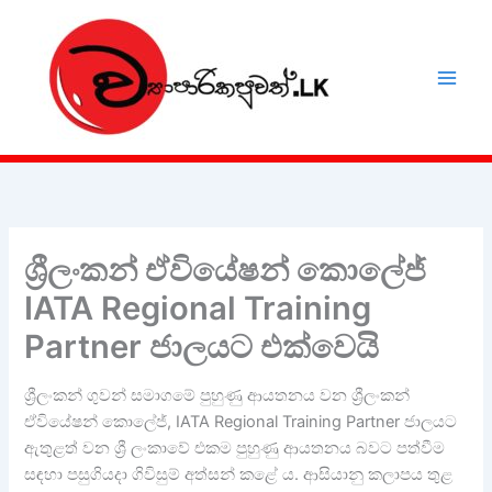
Skip
to
content
ශ්‍රීලංකන් ඒවියේෂන් කොලේජ්
IATA Regional Training
Partner ජාලයට එක්වෙයි
ශ්‍රීලංකන් ගුවන් සමාගමේ පුහුණු ආයතනය වන ශ්‍රීලංකන්
ඒවියේෂන් කොලේජ්, IATA Regional Training Partner ජාලයට
ඇතුළත් වන ශ්‍රී ලංකාවේ එකම පුහුණු ආයතනය බවට පත්වීම
සඳහා පසුගියදා ගිවිසුම් අත්සන් කළේ ය. ආසියානු කලාපය තුළ