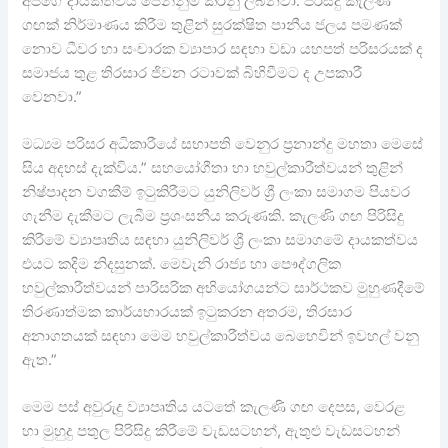
අපගේ දායකත්වය පෙන්නුම් කරනු ලබනවා. පිරිසිදු කැලණි
ගඟක් නිර්මාණය කිරීම තුළින් සුරක්ෂිත පානීය ජලය පමණක්
නොව ධීවර හා සංචාරක ව්‍යාපාර සඳහා වඩා යහපත් පරිසරයක් ද
සමාජය තුළ තිරසාර ජිවන රටාවක් බිහිවීමට ද උපකාරී
වෙනවා.”
මධ්‍යම පරිසර අධිකාරීයේ සභාපති වෙනුර ප්‍රනාන්දු මහතා මෙසේ
සිය අදහස් දැක්විය.” සහයෝගීතා හා හවුල්කාරීත්වයන් තුළින්
නිෂ්පාදන වගකීම් ඉටුකිරීමට යුනිලිවර් ශ්‍රී ලංකා සමාගම පියවර
ගැනීම දැකීමට ලැබීම ප්‍රශංසනීය කරුණකි. කැලණි ගඟ පිරිසිදු
කිරීමේ ව්‍යාපෘතිය සඳහා යුනිලිවර් ශ්‍රී ලංකා සමාගමේ දායකත්වය
එයට කදිම නිදසුනක්. මෙවැනි රාජ්‍ය හා පෞද්ගලික
හවුල්කාරීත්වයන් පාරිසරික අභියෝගයන්ට සාර්ථකව මුහුණදීමේ
තිරණාත්මක කාර්යභාරයක් ඉටුකරන අතරම, තිරසාර
අනාගතයක් සඳහා මෙම හවුල්කාරීත්වය බෙහෙවින් ඉවහල් වනු
ඇත.”
මෙම පස් අවුරුදු ව්‍යාපෘතිය යටතේ කැලණි ගඟ දෙපස, වෙරළ
හා මුහුදු පතුල පිරිසිදු කිරීමේ වැඩසටහන්, ඇතුළු වැඩසටහන්