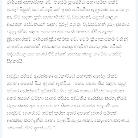
රාශියක් අන්තර්ගත වේ. එසේම ප්‍රාදේශීය සභා සමඟ එක්ව
පාසල් සිසුන් සහ නිවැසියන් අතර පාරිසරික දැනුවත්භාවය ඉහළ
නැංවීම සඳහා ප්‍රජා සහභාගීත්ව වැඩසටහන්, පළාත් පාලන
ආයතන සේවකයන් සඳහා පුළුල් පුහුණු වැඩසටහන් ,ජල දූෂණය
වැළැක්වීම සඳහා පාවෙන බාධක ස්ථාපනය කිරීම ඇතුළු
ක්‍රියාකාරකම් රාශියක් ක්‍රියාත්මක වේ. මෙම ක්‍රියාකාරකම් මඟින්
ගංමෝය කෙරෙහි අවධානය යොමුකරමින් වෙරළබඩ පරිසර
පද්ධතිවල සහ සාගර ජිවින්ගේ සෞඛ්‍ය ඉහළ නැංවීම මෙහිදි
සිදුකරයි.
සමුද්‍රීය පරිසර ආරක්ෂණ අධිකාරීයේ සභාපති අසේල රැකව
මහතා මෙසේ සිය අදහස් දැක්විය. “මෙම ව්‍යාපෘතිය සඳහා සමුද්‍ර
පරිසර ආරක්ෂණ අධිකාරිය සිය පූර්ණ සහයෝගීත්වය දක්වන
අතර අපගේ වටිනා සාගර පරිසර පද්ධතිය ආරක්ෂා කරගැනීමේ
වැදගත්කම අප හඳුනාගෙන තිබෙනවා. එසේම කැලණි ගඟ
සෘජුවම සාගරයට ගමන් කරන අතර අපගේ සාගර සම්පත්
ආරක්ෂා කරගැනීම සඳහා ඵලදායී ලෙස අපද්‍රව්‍ය කළමනාකරණය
බෙහෙවින් වැදගත් වේ. “