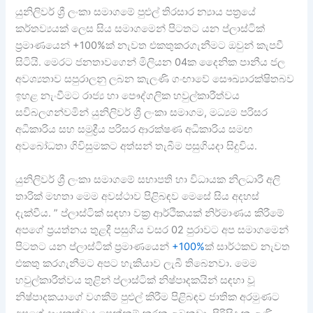
යුනිලිවර් ශ්‍රී ලංකා සමාගමේ පුළුල් තිරසාර න්‍යාය පත්‍රයේ
කර්තව්‍යයක් ලෙස සිය සමාගමෙන් පිටතට යන ප්ලාස්ටික්
ප්‍රමාණයෙන් +100%ක් නැවත එකතුකරගැනීමට ඔවුන් කැපවී
සිටියි. මෙරට ජනතාවගෙන් මිලියන 04ක දෛනික පානීය ජල
අවශ්‍යතාව සපුරාලනු ලබන කැලණි ගංඟාවේ සෞඛ්‍යාරක්ෂිතබව
ඉහළ නැංවීමට රාජ්‍ය හා පෞද්ගලික හවුල්කාරීත්වය
සවිබලගන්වමින් යුනිලිවර් ශ්‍රී ලංකා සමාගම, මධ්‍යම පරිසර
අධිකාරිය සහ සමුද්‍රීය පරිසර ආරක්ෂණ අධිකාරිය සමඟ
අවබෝධතා ගිවිසුමකට අත්සන් තැබීම පසුගියදා සිදුවිය.
යුනිලිවර් ශ්‍රී ලංකා සමාගමේ සභාපති හා විධායක නිලධාරී අලි
තාරික් මහතා මෙම අවස්ථාව පිළිබඳව මෙසේ සිය අදහස්
දැක්වීය. ” ප්ලාස්ටික් සඳහා වක්‍ර ආර්ථිකයක් නිර්මාණය කිරීමේ
අපගේ ප්‍රයත්නය තුළදී පසුගිය වසර 02 පුරාවට අප සමාගමෙන්
පිටතට යන ප්ලාස්ටික් ප්‍රමාණයෙන්
+100%
ක් සාර්ථකව නැවත
එකතු කරගැනීමට අපට හැකියාව ලැබී තිබෙනවා. මෙම
හවුල්කාරීත්වය තුළින් ප්ලාස්ටික් නිෂ්පාදකයින් සඳහා වූ
නිෂ්පාදකයාගේ වගකීම් පුළුල් කිරීම පිළිබඳව ජාතික අරමුණට