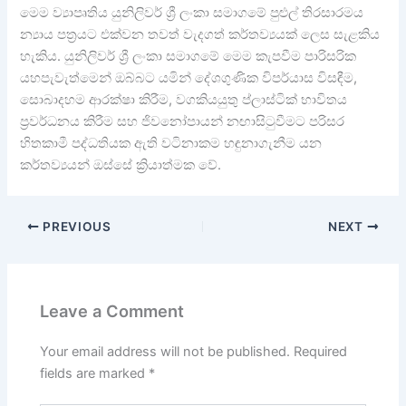
මෙම ව්‍යාපෘතිය යුනිලිවර් ශ්‍රී ලංකා සමාගමේ පුළුල් තිරසාරමය
න්‍යාය පත්‍රයට එක්වන තවත් වැදගත් කර්තව්‍යයක් ලෙස සැළකිය
හැකිය. යුනිලිවර් ශ්‍රී ලංකා සමාගමේ මෙම කැපවීම පාරිසරික
යහපැවැත්මෙන් ඔබ්බට යමින් දේශගුණික විපර්යාස විසඳීම,
සොබාදහම ආරක්ෂා කිරීම, වගකියයුතු ප්ලාස්ටික් භාවිතය
ප්‍රවර්ධනය කිරීම සහ ජිවනෝපායන් නඟාසිටුවීමට පරිසර
හිතකාමී පද්ධතියක ඇති වටිනාකම හඳුනාගැනීම යන
කර්තව්‍යයන් ඔස්සේ ක්‍රියාත්මක වේ.
PREVIOUS
NEXT
Leave a Comment
Your email address will not be published.
Required
fields are marked
*