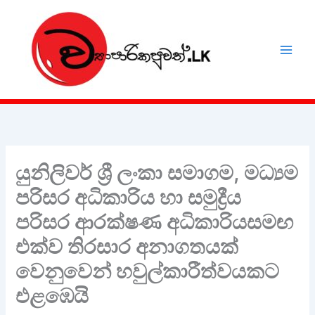
Skip
to
content
යුනිලිවර් ශ්‍රී ලංකා සමාගම, මධ්‍යම
පරිසර අධිකාරිය හා සමුද්‍රීය
පරිසර ආරක්ෂණ අධිකාරියසමඟ
එක්ව තිරසාර අනාගතයක්
වෙනුවෙන් හවුල්කාරීත්වයකට
එළඹෙයි