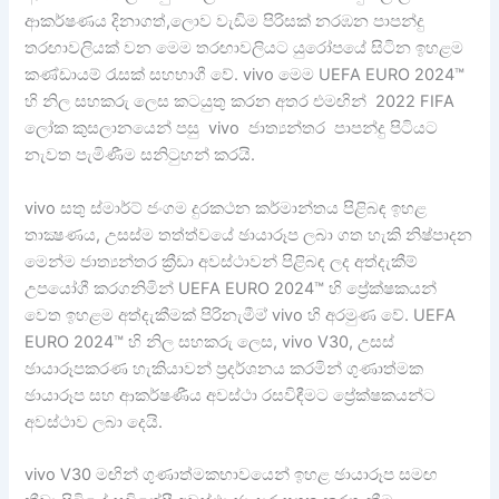
ආකර්ෂණය දිනාගත්,ලොව වැඩිම පිරිසක් නරඹන පාපන්දු
තරඟාවලියක් වන මෙම තරඟාවලියට යුරෝපයේ සිටින ඉහළම
කණ්ඩායම් රැසක් සහභාගී වේ. vivo මෙම UEFA EURO 2024™
හි නිල සහකරු ලෙස කටයුතු කරන අතර එමඟින් 2022 FIFA
ලෝක කුසලානයෙන් පසු vivo ජාත්‍යන්තර පාපන්දු පිටියට
නැවත පැමිණීම සනිටුහන් කරයි.
vivo සතු ස්මාර්ට් ජංගම දුරකථන කර්මාන්තය පිළිබඳ ඉහළ
තාක්‍ෂණය, උසස්ම තත්ත්වයේ ඡායාරූප ලබා ගත හැකි නිෂ්පාදන
මෙන්ම ජාත්‍යන්තර ක්‍රීඩා අවස්ථාවන් පිළිබඳ ලද අත්දැකීම්
උපයෝගී කරගනිමින් UEFA EURO 2024™ හි ප්‍රේක්ෂකයන්
වෙත ඉහළම අත්දැකීමක් පිරිනැමීම‍් vivo හි අරමුණ වේ. UEFA
EURO 2024™ හි නිල සහකරු ලෙස, vivo V30, උසස්
ඡායාරූපකරණ හැකියාවන් ප්‍රදර්ශනය කරමින් ගුණාත්මක
ඡායාරූප සහ ආකර්ෂණීය අවස්ථා රසවිඳීමට ප්‍රේක්ෂකයන්ට
අවස්ථාව ලබා දෙයි.
vivo V30 මඟින් ගුණාත්මකභාවයෙන් ඉහළ ඡායාරූප සමඟ