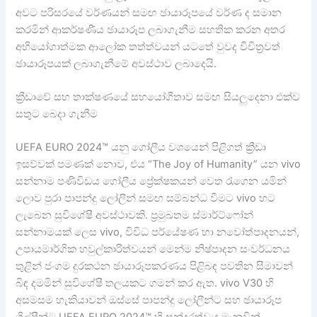
අවට පරිසරයේ වර්ණයන් සමඟ ඡායාරූපයේ වර්ණ ද සමාන
කරමින් ආකර්ෂණීය ඡායාරූප ලබාගැනීම සහතික කරන අතර
අභියෝගාත්මක ආලෝක තත්ත්වයන් යටතේ වුවද විචිත්‍රවත්
ඡායාරූපයක් ලබාගැනීමේ අවස්ථාව ලබාදෙයි.
ක්‍රීඩාවේ සහ තාක්ෂණයේ සහයෝගීතාව සමඟ සියලුදෙනා එක්ව
සතුට බෙදා ගැනීම
UEFA EURO 2024™ යනු ගෝලීය වශයෙන් පිළිගත් ක්‍රීඩා
ඉසව්වක් පමණක් නොව, එය “The Joy of Humanity” යන vivo
සන්නාම පණිවිඩය ගෝලීය ප්‍රේක්ෂකයන් වෙත රැගෙන යමින්
ලොව පුරා පාපන්දු ලෝලීන් සමඟ සම්බන්ධ වීමට vivo හට
ලැබෙන සුවිශේෂී අවස්ථාවකි. ප්‍රමුඛතම ස්මාර්ට්ෆෝන්
සන්නාමයක් ලෙස vivo, විවිධ පර්යේෂණ හා නවෝත්පාදනයන්,
උපායමාර්ගික හවුල්කාරිත්වයන් මෙන්ම නිෂ්පාදන සංවර්ධනය
තුළින් ජංගම දුරකථන ඡායාරූපකරණය පිළිබඳ පවතින සීමාවන්
බිඳ දමමින් සුවිශේෂී තලයකට ගමන් කර ඇත. vivo V30 හි
අසමසම හැකියාවන් ඔස්සේ පාපන්දු ලෝලීන්ට සහ ඡායාරූප