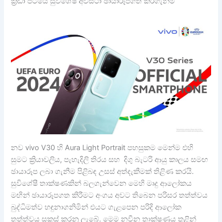
ක්‍රීඩා පිටියේ සුවිශේෂී අවස්ථා ඡායාරූපගත කරගැනීම
නව vivo V30 හි Aura Light Portrait පහසුකම මෙන්ම එහි
සුමට ක්‍රියාවලිය, පැහැදිලි තිරය සහ දිගු බැටරි ආයු කාලය සමඟ
ඡායාරූප ලබා ගැනීම පිළිබඳ උසස් අත්දැකීමක් තිළිණ කරයි.
සුවිශේෂී තාක්ෂණකින් බලගැන්වෙන මෙහි මෘදු ආලෝකය
මඟින් ඡායාරූපගත කිරීමට අංගය අවට තිබෙන පරිසර තත්ත්වය
බුද්ධිමත්ව හඳුනාගනිමින් එයට ගැළපෙන පරිදි ආලෝක
තත්ත්වය සකස් කරනු ලැබේ. මෙම නවීන තාක්ෂණය තුළින්