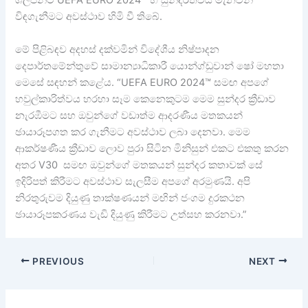
ශිල්පීන්ට UEFA EURO 2024™ හි සුන්දරත්වය මැනවින්
විඳගැනීමට අවස්ථාව හිමි වී තිබේ.
මේ පිළිබඳව අදහස් දක්වමින් විදේශීය නිෂ්පාදන
දෙපාර්තමේන්තුවේ සාමාන්‍යාධිකාරී යොන්ග්ඩුවාන් ෂෝ මහතා
මෙසේ සඳහන් කළේය. “UEFA EURO 2024™ සමඟ අපගේ
හවුල්කාරිත්වය හරහා සෑම කෙනෙකුටම මෙම සුන්දර ක්‍රීඩාව
නැරඹීමට සහ ඔවුන්ගේ වඩාත්ම ආදරණීය මතකයන්
ඡායාරූපගත කර ගැනීමට අවස්ථාව ලබා දෙනවා. මෙම
ආකර්ෂණීය ක්‍රීඩාව ලොව පුරා සිටින මිනිසුන් එකට එකතු කරන
අතර V30 සමඟ ඔවුන්ගේ මතකයන් සුන්දර කතාවක් සේ
ඉදිරිපත් කිරීමට අවස්ථාව සැලසීම අපගේ අරමුණයි. අපි
නිරතුරුවම දියුණු තාක්ෂණයන් මඟින් ජංගම දුරකථන
ඡායාරූපකරණය වැඩි දියුණු කිරීමට උත්සහ කරනවා.”
PREVIOUS
NEXT