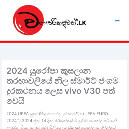
Skip
to
content
2024 යුරෝපා කුසලාන
තරඟාවලියේ නිල ස්මාර්ට් ජංගම
දුරකථනය ලෙස vivo V30 පත්
වෙයි
2024 UEFA යුරෝපීය පාපන්දු ශූරතාවලිය (UEFA EURO
2024™) 2024 ජුනි 14 දින ජර්මනියේ මියුනිච් පාපන්දු පිටියේදී
ආරම්භ විය. ලොව පුරා මිලියන ගණනක් පාපන්දු ලෝලීන්ගේ